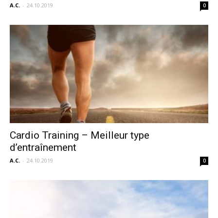
A.C.
-
24.10.2019
0
Cardio Training – Meilleur type
d’entraînement
A.C.
-
24.10.2019
0