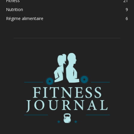
Fitness
21
Nutrition
9
Régime alimentaire
6