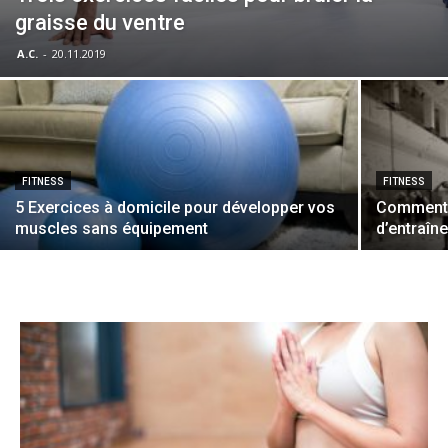
graisse du ventre
A.C.
-
20.11.2019
FITNESS
FITNESS
5 Exercices à domicile pour développer vos
Comment 
muscles sans équipement
d’entraîn