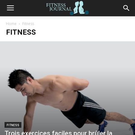
Fitness
Home
Fitness
FITNESS
Journal
FITNESS
Trois exercices faciles pour brûler la