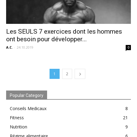
Les SEULS 7 exercices dont les hommes
ont besoin pour développer...
A.C.
-
24.10.2019
0
1
2
Popular Category
Conseils Medicaux
8
Fitness
21
Nutrition
9
Régime alimentaire
6