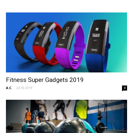
Fitness Super Gadgets 2019
A.C.
-
24.10.2019
0